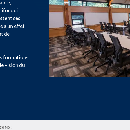
ante,
ifor qui
ttent ses
e a un effet
nt de
os formations
e vision du
OINS!