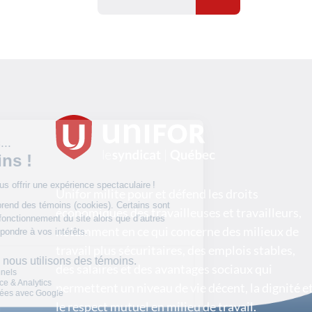
Unifor milite pour et défend les droits
économiques des travailleuses et travailleurs,
notamment en ce qui concerne des milieux de
travail plus sécuritaires, des emplois stables,
des salaires et des avantages sociaux qui
permettent un niveau de vie décent, la dignité e
le respect mutuel en milieu de travail.