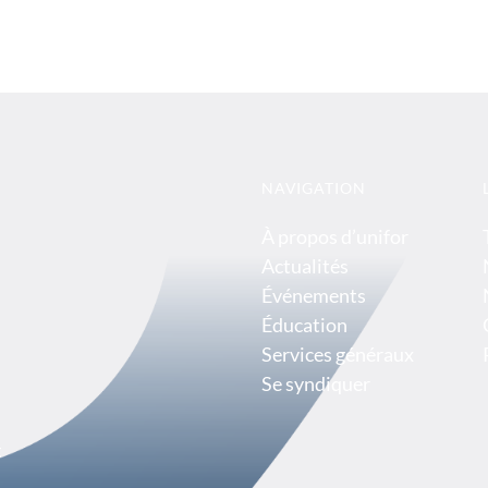
NAVIGATION
À propos d’unifor
Actualités
Événements
Éducation
Services généraux
Se syndiquer
t