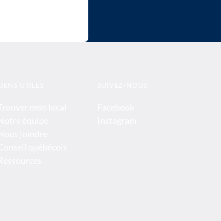
LIENS UTILES
SUIVEZ-NOUS
Trouver mon local
Facebook
Notre équipe
Instagram
Nous joindre
Conseil québécois
Ressources