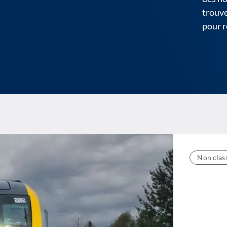
trouve
pour r
Non clas