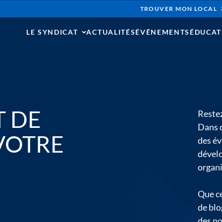
TROUVER MON LOCAL
LE SYNDICAT
ACTUALITÉS
ÉVÉNEMENTS
ÉDUCAT
T DE
Restez
Dans c
 VOTRE
des év
dévelo
organi
Que ce
de blo
des n