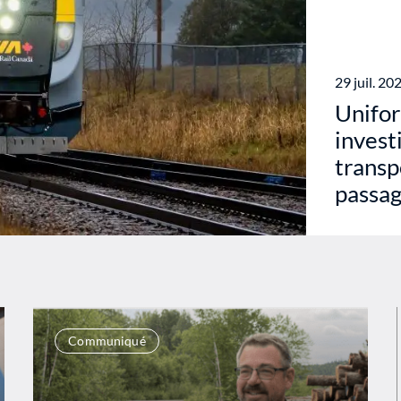
29 juil. 20
Unifor
invest
transp
passag
Communiqué