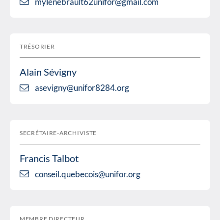
mylenebrault62unifor@gmail.com
TRÉSORIER
Alain Sévigny
asevigny@unifor8284.org
SECRÉTAIRE-ARCHIVISTE
Francis Talbot
conseil.quebecois@unifor.org
MEMBRE DIRECTEUR